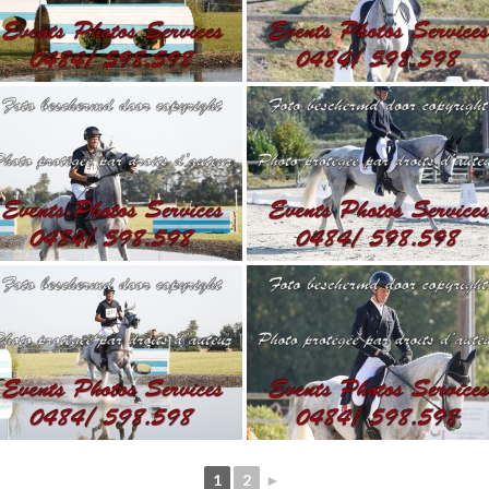
1
2
►