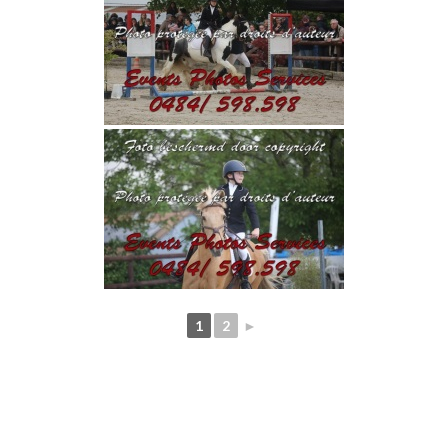
1
2
►