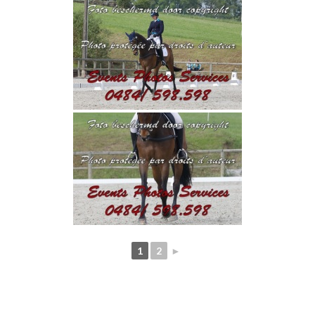
1
2
►