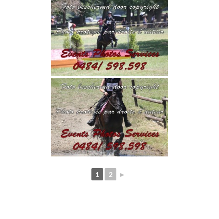
1
2
►