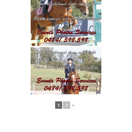
1
2
►