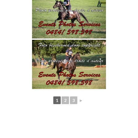
1
2
3
►