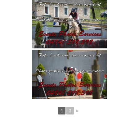
1
2
►