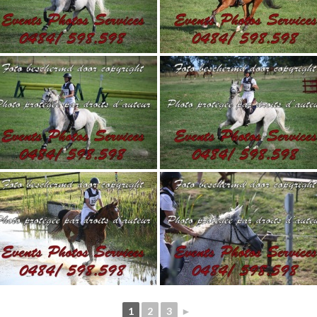
1
2
3
►