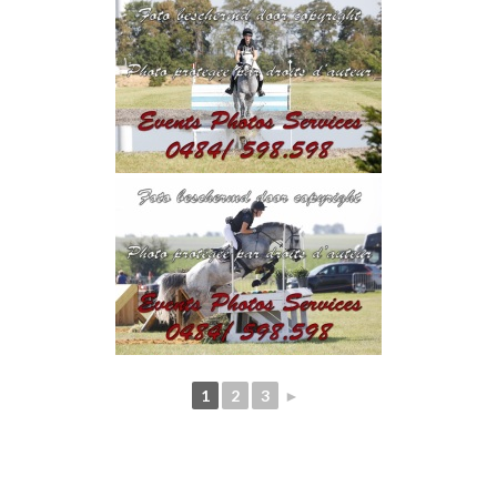
1
2
3
►