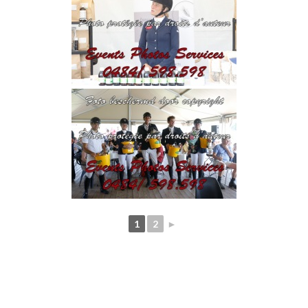
1
2
►