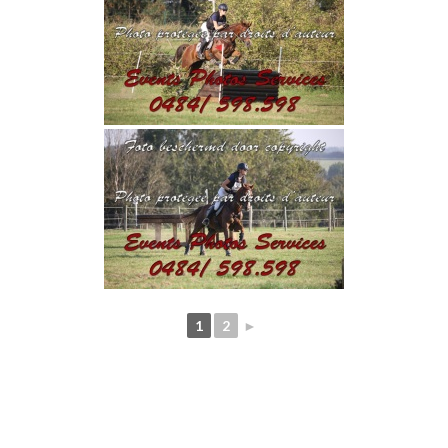
1
2
►