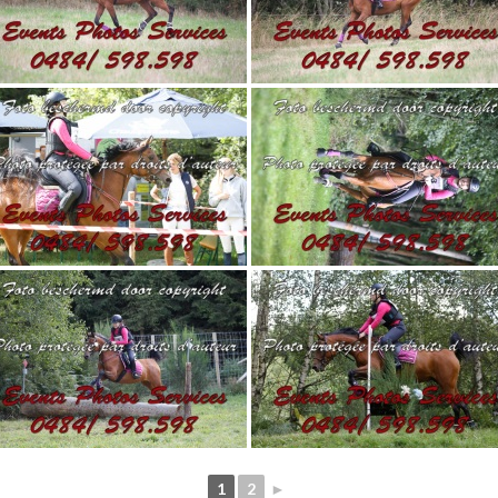
1
2
►